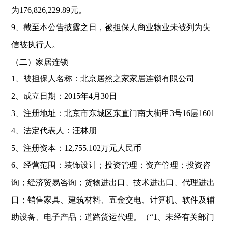
为
176,826,229.89
元。
9
、截至本公告披露之日，被担保人商业物业未被列为失
信被执行人。
（二）家居连锁
1
、被担保人名称：北京居然之家家居连锁有限公司
2
、成立日期：
2015
年
4
月
30
日
3
、注册地址：北京市东城区东直门南大街甲
3
号
16
层
1601
4
、法定代表人：汪林朋
5
、注册资本：
12,755.102
万元人民币
6
、经营范围：装饰设计；投资管理；资产管理；投资咨
询；经济贸易咨询；货物进出口、技术进出口、代理进出
口；销售家具、建筑材料、五金交电、计算机、软件及辅
助设备、电子产品；道路货运代理。（
“1
、未经有关部门