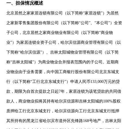
一、
担保情况概述
北京居然之家家居连锁有限公司（以下简称
“
家居连锁
”
）为居然
之家新零售集团股份有限公司（以下简称
“
公司
”
、
“
本公司
”
）全资
子公司，北京居然之家商业物业有限公司（以下简称
“
商业物
业
”
）为家居连锁全资子公司，哈尔滨信源商业管理有限公司（以
下简称
“
哈尔滨信源
”
）、吉林太阳城物业管理有限公司（以下简
称
“
吉林太阳城
”
）为商业物业合并报表范围内的子公司。近期商
业物业由于业务需要，向中国工商银行股份有限公司北京东城支
行（以下简称
“
工行北京东城支行
”
）申请人民币
133,000
万元的贷
款，期限为自首次提款之日起
7
年，家居连锁为该笔贷款的共同借
款人，商业物业拟将其持有哈尔滨信源和吉林太阳城的
100%
股权
质押给工行北京东城支行，哈尔滨信源向工行北京东城支行抵押
其所持有的黑龙江省哈尔滨市道外区先锋路
168
号地产，吉林太阳