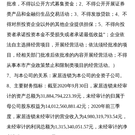
批准，不得以公开方式募集资金；
2
、不得公开开展证券
类产品和金融衍生品交易活动；
3
、不得发放贷款；
4
、不
得对所投资企业以外的其他企业提供担保；
5
、不得向投
资者承诺投资本金不受损失或者承诺最低收益
”
；企业依
法自主选择经营项目，开展经营活动；依法须经批准的项
目，经相关部门批准后依批准的内容开展经营活动；不得
从事本市产业政策禁止和限制类项目的经营活动。）
7
、与本公司的关系：家居连锁为本公司的全资子公司。
8
、主要财务指标：截至
2020
年
9
月
30
日，家居连锁未经审
计的资产总额为
31,884,794,223.39
元，未经审计的归属于
母公司股东权益为
14,012,560,881.42
元；
2020
年前三季
度，家居连锁未经审计的营业收入为
4,980,319,793.54
元，
未经审计的利润总额为
1,315,340,051.57
元，未经审计的净