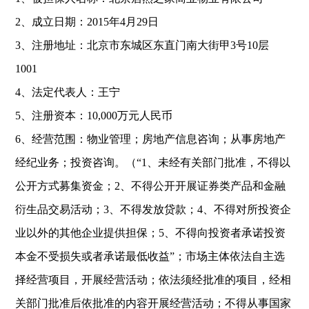
2
、成立日期：
2015
年
4
月
29
日
3
、注册地址：北京市东城区东直门南大街甲
3
号
10
层
1001
4
、法定代表人：王宁
5
、注册资本：
10,000
万元人民币
6
、经营范围：物业管理；房地产信息咨询；从事房地产
经纪业务；投资咨询。（
“1
、未经有关部门批准，不得以
公开方式募集资金；
2
、不得公开开展证券类产品和金融
衍生品交易活动；
3
、不得发放贷款；
4
、不得对所投资企
业以外的其他企业提供担保；
5
、不得向投资者承诺投资
本金不受损失或者承诺最低收益
”
；市场主体依法自主选
择经营项目，开展经营活动；依法须经批准的项目，经相
关部门批准后依批准的内容开展经营活动；不得从事国家