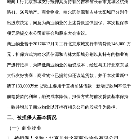
城向工行北京东城支行抵押其所持有的吉林省长春市宽城区杭州
路
41
、
56
号地产。商业物业、哈尔滨信源和吉林太阳城已分别作
出股东决定，同意为商业物业的上述贷款提供担保。本次担保事
项无需提交本公司董事会和股东大会审议。
商业物业曾于
2017
年
12
月向工行北京东城支行申请贷款
146,000
万
元，担保方式为哈尔滨信源和吉林太阳城分别以其持有的物业资
产进行抵押，为降低商业物业的融资成本，经过与工行北京东城
支行友好协商，商业物业已提前归还该笔贷款，并于本次重新申
请了
133,000
万元 贷款主要用于置换前述借款，新增贷款利率低于
前笔贷款的利率，融资成本降低，担保方式与前次贷款基本保持
一致并增加了商业物业以其持有相关公司的股权作为质押。
二、
被担保人基本情况
（一）商业物业
1
、被担保人名称：北京居然之家商业物业有限公司