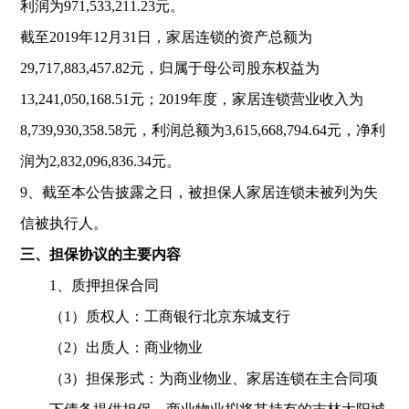
利润为
971,533,211.23
元。
截至
2019
年
12
月
31
日，家居连锁的资产总额为
29,717,883,457.82
元，归属于母公司股东权益为
13,241,050,168.51
元；
2019
年度，家居连锁营业收入为
8,739,930,358.58
元，利润总额为
3,615,668,794.64
元，净利
润为
2,832,096,836.34
元。
9
、截至本公告披露之日，被担保人家居连锁未被列为失
信被执行人。
三、
担保协议的主要内容
1
、质押担保合同
（
1
）质权人：工商银行北京东城支行
（
2
）出质人：商业物业
（
3
）担保形式：为商业物业、家居连锁在主合同项