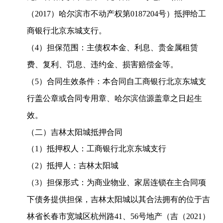
（
2017
）哈尔滨市不动产权第
0187204
号）抵押给工
商银行北京东城支行。
（
4
）担保范围：主债权本金、利息、贵金属租赁
费、复利、罚息、违约金、损害赔偿金等。
（
5
）合同生效条件：本合同自工商银行北京东城支
行盖公章或合同专用章、哈尔滨信源盖章之日起生
效。
（二）吉林太阳城抵押合同
（
1
）抵押权人：工商银行北京东城支行
（
2
）抵押人：吉林太阳城
（
3
）担保形式：为商业物业、家居连锁在主合同项
下债务提供担保，吉林太阳城以其合法拥有的位于吉
林省长春市宽城区杭州路
41
、
56
号地产（吉（
2021
）