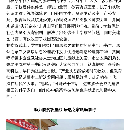
白坟小学作为周边村落唯一的小学，共有学生107人，多为留守儿
童。学校硬件条件差、师资力量弱、教育资源匮乏，孩子们获取
知识困难，视野远落后于山外的学生。命运亟待改变，市公安
局、教育局以及镇党委努力协调资源增加支教的师资力量，并同
步邀请“头部企业”走进山区积极开展帮扶行动。目前，学校借助
社会力量引入寄宿制，解决了部分孩子上学难的问题，同时兴建
图书馆，有效改善了校园基础设施。
捐赠仪式上，学生们领到了由居然之家捐赠的新书包与书本。居
然之家兴义富康店总经理犹伟携手优必选副总经理郭中华，共同
呼吁更多企业及社会人士为山区儿童献上关爱。市公安局副局长
兼老里旗村第一书记侯毅鼓励大家努力学习、认真探索，多接触
高科技，早日为祖国做贡献。“产业扶贫能够短时间收效，但教育
扶贫才是从根本上解决贫困问题，虽然见效慢，却是功在当代、
泽在后代的大事。”他说，“可能若干年后，这些孩子会成为建设
祖国的科学家们，他们心中的高科技萌芽也许就是此时播种来
的。”
助力脱贫攻坚战 居然之家砥砺前行