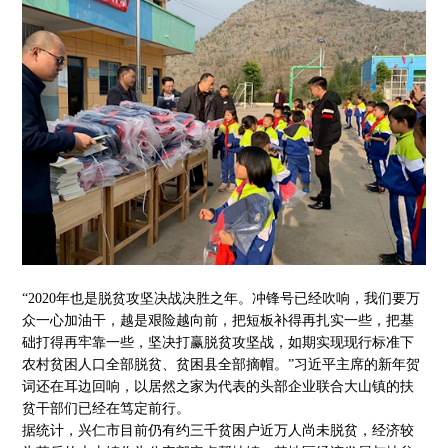
“2020年也是脱贫攻坚决战决胜之年。冲锋号已经吹响，我们要万
众一心加油干，越是艰险越向前，把短板补得再扎实一些，把基
础打得再牢靠一些，坚决打赢脱贫攻坚战，如期实现现行标准下
农村贫困人口全部脱贫、贫困县全部摘帽。”习近平主席的新年贺
词还在耳边回响，以居然之家为代表的头部企业联合大山镇的扶
贫干部们已经在笃定前行。
据统计，兴仁市目前仍有约三千贫困户近万人尚未脱贫，经济较