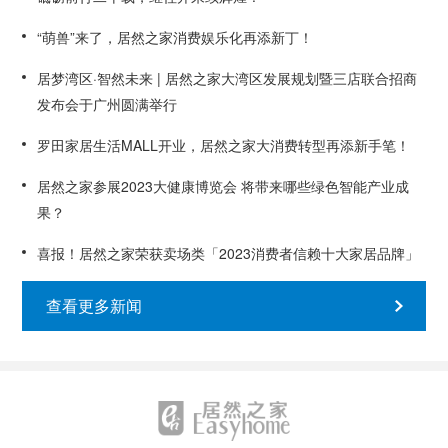
“萌兽”来了，居然之家消费娱乐化再添新丁！
居梦湾区·智然未来 | 居然之家大湾区发展规划暨三店联合招商
发布会于广州圆满举行
罗田家居生活MALL开业，居然之家大消费转型再添新手笔！
居然之家参展2023大健康博览会 将带来哪些绿色智能产业成
果？
喜报！居然之家荣获卖场类「2023消费者信赖十大家居品牌」
查看更多新闻