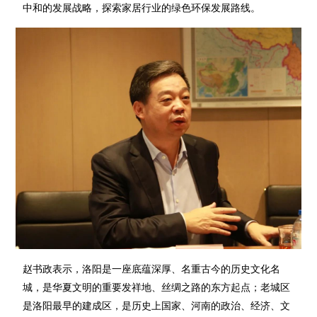
中和的发展战略，探索家居行业的绿色环保发展路线。
赵书政表示，洛阳是一座底蕴深厚、名重古今的历史文化名
城，是华夏文明的重要发祥地、丝绸之路的东方起点；老城区
是洛阳最早的建成区，是历史上国家、河南的政治、经济、文