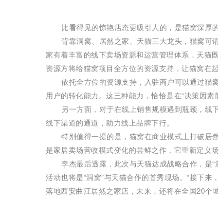
比看得见的惊艳店态更吸引人的，是猫窝深厚
背靠洞窝、居然之家、天猫三大龙头，猫窝可
家有着丰富的线下卖场资源和运营管理体系，天猫
资源方将给猫窝项目全方位的资源支持，让猫窝在
依托全方位的资源支持，入驻商户可以通过猫
用户的转化能力。这三种能力，恰恰是在“决策因素
另一方面，对于在线上销售规模遇到瓶颈，线
线下渠道的通道，助力线上品牌下行。
特别值得一提的是，猫窝在商业模式上打破居然
是家居卖场营收模式变化的尝鲜之作，它重新定义场
李杰最后透露，此次与天猫达成战略合作，是“洞
活动也将是“洞窝”与天猫合作的首秀现场。“接下
落地西安曲江居然之家店，未来，还将在全国20个城市