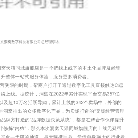
北京洞窝数字科技有限公司总经理李杰
洞窝天猫同城旗舰店是一个把线上线下的本土化品牌及经销
提升整体一站式服务体验，服务更多消费者。
下经营受限的时期，帮商户打开了通过数字化工具直接触达C端
上线。据统计，洞窝在2022年累计实现平台交易357亿
户以及超10万名活跃导购，累计上线的342个卖场中，外部的
2年洞窝推出的众多数字化产品，为卖场打造的“卖场经营管理
为品牌方打造的“品牌数据决策系统”，都是在帮合作伙伴提升
伴修炼“内功”，那么本次洞窝天猫同城旗舰店的上线无疑帮
易平台—天猫的通道。与天猫携手后，凭借自身强大的行业数