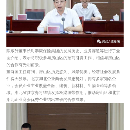
陈东升董事长对泰康保险集团的发展历史、业务赛道等进行了全
面介绍，表示将积极参与房山区的招商引资工作，相信与房山区
的合作有光明前景。
董诗国主任讲到，房山区历史悠久、风景优美，经济社会发展条
件得天独厚。北京湖北企业商会发展态势好，拥有多家知名企
业，会员企业主业覆盖金融、建筑、新材料、生物医药等多领
域。湖北省驻京办将继续发挥桥梁纽带作用，推动房山区和北京
湖北企业商会优秀企业结出丰硕的合作成果。