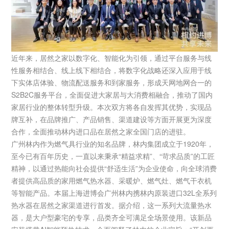
近年来，居然之家以数字化、智能化为引领，通过平台服务与线
性服务相结合、线上线下相结合，将数字化战略还深入应用于线
下实体店体验、物流配送服务和到家服务，形成天网地网合一的
S2B2C服务平台，全面促进大家居与大消费相融合，推动了国内
家居行业的整体转型升级。本次双方将各自发挥其优势，实现品
牌互补，在品牌推广、产品销售、渠道建设等方面开展更为深度
合作，全面推动林内进口品在居然之家全国门店的进驻。
广州林内作为燃气具行业的知名品牌，林内集团成立于1920年，
至今已有百年历史，一直以来秉承“精益求精”、“苛求品质”的工匠
精神，以通过热能向社会提供“舒适生活”为企业使命，向全球消费
者提供高品质的家用燃气热水器、采暖炉、燃气灶、燃气干衣机
等智能产品。本届上海进博会广州林内携林内原装进口32L全系列
热水器在居然之家渠道进行首发。据介绍，这一系列大流量热水
器，是大户型豪宅的专享，品类齐全可满足全场景使用。该新品