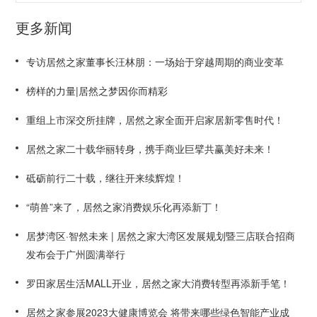
更多新闻
专访居然之家董事长汪林朋：一场始于穿越周期的商业变革
榜样的力量|居然之梦因你而精彩
重组上市深交所挂牌，居然之家全面开启家居新零售时代！
居然之家二十载华丽转身，携手商业巨擘共赢美好未来！
砥砺前行二十载，继往开来续辉煌！
“萌兽”来了，居然之家消费娱乐化再添新丁！
居梦湾区·智然未来 | 居然之家大湾区发展规划暨三店联合招商
发布会于广州圆满举行
罗田家居生活MALL开业，居然之家大消费转型再添新手笔！
居然之家参展2023大健康博览会 将带来哪些绿色智能产业成