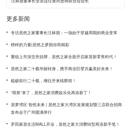
汪林朋董事长全票连任黄冈楚商联合会会长
更多新闻
专访居然之家董事长汪林朋：一场始于穿越周期的商业变革
榜样的力量|居然之梦因你而精彩
重组上市深交所挂牌，居然之家全面开启家居新零售时代！
居然之家二十载华丽转身，携手商业巨擘共赢美好未来！
砥砺前行二十载，继往开来续辉煌！
“萌兽”来了，居然之家消费娱乐化再添新丁！
居梦湾区·智然未来 | 居然之家大湾区发展规划暨三店联合招商
发布会于广州圆满举行
罗田家居生活MALL开业，居然之家大消费转型再添新手笔！