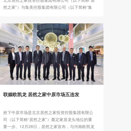
北京居然之家投资控股集团有限公司（以下简称“居
然之家”）与集美控股集团有限公司（以下简称“集
美控股”）宣布，双方正式达成战略合作，集美廊
坊、燕郊两座的商场将加入居然之家体系，同时，
居然之家与集美控股两大知名品牌强强携手，实现
互利共赢。
联姻欧凯龙 居然之家中原市场五连发
抢下中原市场是北京居然之家投资控股集团有限公
司（以下简称“居然之家”）奠定家居龙头地位的重
要一步。12月28日，居然之家宣布，与河南欧凯龙