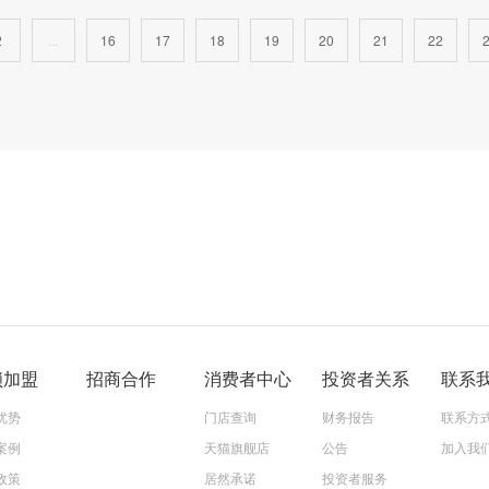
2
...
16
17
18
19
20
21
22
锁加盟
招商合作
消费者中心
投资者关系
联系
优势
门店查询
财务报告
联系方
案例
天猫旗舰店
公告
加入我
政策
居然承诺
投资者服务