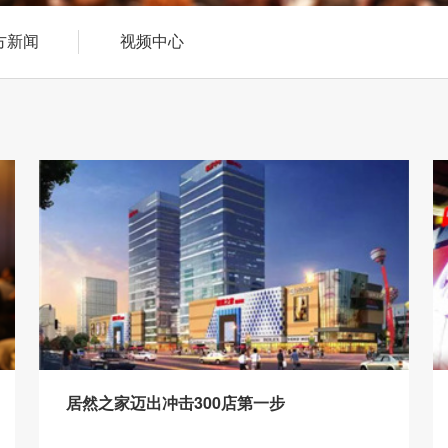
方新闻
视频中心
居然之家迈出冲击300店第一步