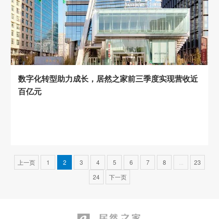
数字化转型助力成长，居然之家前三季度实现营收近
百亿元
上一页
1
2
3
4
5
6
7
8
...
23
24
下一页