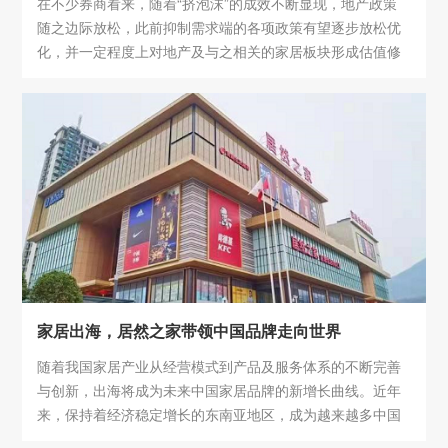
在不少券商看来，随着“挤泡沫”的成效不断显现，地产政策
随之边际放松，此前抑制需求端的各项政策有望逐步放松优
化，并一定程度上对地产及与之相关的家居板块形成估值修
复的支撑。加上315家居促销季临近，近期如申万宏源证
券、东吴证券、天风证券等机构纷纷提示关注家居行业的预
期改善。
家居出海，居然之家带领中国品牌走向世界
随着我国家居产业从经营模式到产品及服务体系的不断完善
与创新，出海将成为未来中国家居品牌的新增长曲线。近年
来，保持着经济稳定增长的东南亚地区，成为越来越多中国
企业走出国门、谋求全球化发展的第一站。2022年5月，居