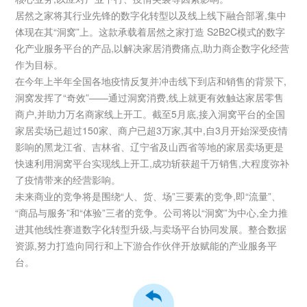
居然之家将其行业先锋的数字化转型以及线上线下融合部署,集中
体现在其“洞窝”上。这款承载着居然之家打造 S2B2C模式的数字
化产业服务平台的产品,以解决家居消费痛点,助力商企数字化经营
作为目标。
在今年上半年全国各地疫情反复并冲击线下到店和销售的背景下,
洞窝发挥了“奇效”——通过洞窝消费,线上就更有效触达家居零售
商户,并助力万名商家线上开工。截至5月底,接入洞窝平台的全国
家居卖场已超过150家、商户已超3万家,其中,自3月开始深受疫情
影响的黑龙江省、吉林省、辽宁省及山西省等地的家居卖场更是
快速利用洞窝平台实现线上开工,成功斩获超千万销售,大程度弥补
了疫情带来的经营影响。
未来商业的竞争将是围绕“人、货、场”三要素的竞争,即“流量”、
“商品与服务”和“体验”三者的竞争。公司将以“洞窝”为中心,全力推
进其他线性赛道数字化转型升级,与卖场平台协同发展。整合数据
资源,努力打造向同行和上下游合作伙伴开放赋能的产业服务平
台。