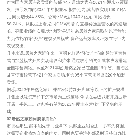
作为国内家居连锁卖场的头部企业,居然之家在2021年迎来业绩爆
发。按照发布的2021年年报显示,报告期内,其营收实现130.71亿
元,同比增长44.88%。公司GMV达1040.3亿元,同比增长
58.24%。从数据上看,公司GMV高增长,直接传递至营收的高速增
长。亮眼业绩的实现,大“功臣”是近年来居然之家采取的以运营能
力为依托的“轻资产”连锁发展模式,资产运营效率及坪效在行业内
表现突出。
具体来说,居然之家近年来一直强化打造“轻资产”策略,通过直营模
式与加盟模式开展卖场建设和扩张,通过较小的资金成本快速搭建
全国零售网络。截至2021年底,居然之家已在全国29个省、自治区
及直辖市经营了421个家居卖场,包含95个直营卖场及326个加盟
卖场。
据悉,2022年居然之家计划继续保持新开店50家以上的扩张规模,
并侧重以轻资产和下沉市场为主线策略,争取在县级城市开店占新
开店一半以上。这也将有望为2022年度主业营收打下坚实的基
础。
02居然之家如何脱颖而出?
市场在那里,能不能先于同业拿下,头部企业能否进一步率先突围,
这需要企业修炼自身的内功。同时也要关注外部及时调整自身战