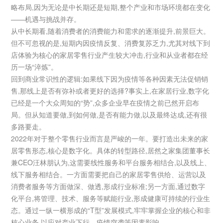
略布局,因为无论是中长期还是短期,整个产业和市场环境都在变化
——机遇与挑战并存。
从中长期看,随着消费者的消费能力和需求的逐渐提升,前景巨大。
但不可忽视的是,短期内因疫情反复、消费复苏乏力,尤其对线下到
店体验为核心的家居零售行业产生较大冲击,行业和从业者都在经
历一场“淬炼”。
回到商业常识性的逻辑:如果线下因为疫情等各种因素无法促销销
售,那线上是否有弥补或者更好的选择?事实上,在家居行业,数字化
已经是一个大众周知的“势”,众多企业早在疫情之前已然开启布
局。但从知道要做,到如何做,是否有能力做,以及最终达成,还有很
多路要走。
2022年对于整个零售行业而言是严峻的一年。要打造出未来的家
居零售形态,核心是数字化。具体的转型路径,居然之家集团董事长
兼CEO汪林朋认为,这需要线性服务和平台服务相结合,以及线上、
线下服务相结合。一方面需要把自己的家居零售供给、运营以及
消费者服务等方面做深、做透,形成行业标准;另一方面,通过数字
化平台,将管理、技术、服务等赋能行业,形成健康可持续的行业生
态。通过一纵一横形成的“T型”发展模式,牢牢掌握企业的核心和非
核心业务,以应对产业下行、疫情突袭等因素影响。