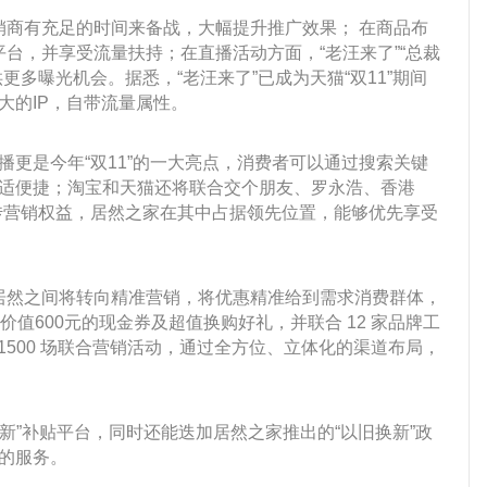
经销商有充足的时间来备战，大幅提升推广效果； 在商品布
平台，并享受流量扶持；在直播活动方面，“老汪来了”“总裁
多曝光机会。据悉，“老汪来了”已成为天猫“双11”期间
大的IP，自带流量属性。
直播更是今年“双11”的一大亮点，消费者可以通过搜索关键
适便捷；淘宝和天猫还将联合交个朋友、罗永浩、香港
宣传营销权益，居然之家在其中占据领先位置，能够优先享受
”居然之间将转向精准营销，将优惠精准给到需求消费群体，
值600元的现金券及超值换购好礼，并联合 12 家品牌工
1500 场联合营销活动，通过全方位、立体化的渠道布局，
新”补贴平台，同时还能迭加居然之家推出的“以旧换新”政
的服务。