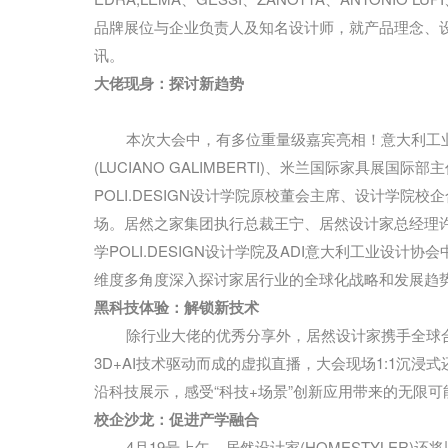
品牌展位与企业负责人及知名设计师，就产品理念、
讯。
大佬现身：探讨新趋势
本次大会中，有多位重量级嘉宾亮相！意大利工业
(LUCIANO GALIMBERTI)、米兰国际家具展国际部
POLI.DESIGN设计学院原校董会主席、设计学院校企合
场。居然之家集团执行总裁王宁、居然设计家总经理许敏、
学POLI.DESIGN设计学院及ADI意大利工业设
维度多角度深入探讨家居行业的全球化战略和发展趋
黑科技体验：解锁新技术
除行业大佬的优秀分享外，居然设计家携手全球合
3D+AI技术驱动而成的虚拟直播，大会现场1:1沉浸
沿科技展示，感受“科技+场景”创新应用带来的无限可
校企沙龙：促进产学融合
4月19号上午，居然设计家(HOMESTYLER