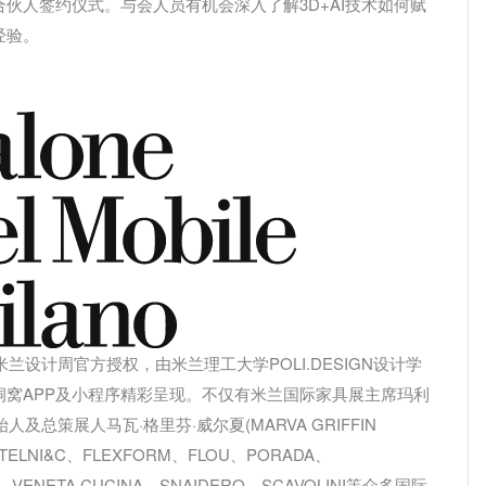
伙人签约仪式。与会人员有机会深入了解3D+AI技术如何赋
经验。
设计周官方授权，由米兰理工大学POLI.DESIGN设计学
窝APP及小程序精彩呈现。不仅有米兰国际家具展主席玛利
人及总策展人马瓦·格里芬·威尔夏(MARVA GRIFFIN
ELNI&C、FLEXFORM、FLOU、PORADA、
I、VENETA CUCINA、SNAIDERO、SCAVOLINI等众多国际