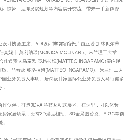
设计趋势、品牌发展规划等内容展开交流，带来一手新鲜资
设计协会主席、ADI设计博物馆馆长卢西亚诺·加林贝尔蒂
主任莫妮卡·莫利纳瑞(MONICA MOLINARI)、米兰理工大学
作负责人马泰欧·英格拉姆(MATTEO INGARAMO)亲临现
马泰欧·英格拉姆(MATTEO INGARAMO)、米兰理工大
计协会中国业务负责人李明、居然设计家国际化业务负责人马行健多
势，
作伙伴，打造3D+AI科技互动式展区。在这里，可以体验
式还原家居场景，更有3D爆品棚拍、3D全景图替换、AIGC等前
能。
)还将以沙龙形式与米兰理工大学等知名院校学生进行专场交流活