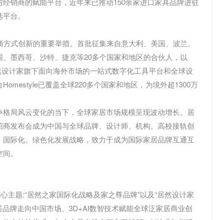
经销商的赋能平台，近年来已推动150余家进口家具品牌进驻
选平台。
r）招商方式创新的重要举措。首批征集来自意大利、美国、波兰、
、墨西哥、沙特、捷克等20多个国家和地区的合伙人，以
居然设计家旗下面向海外市场的一站式数字化工具平台和全球设
estyle已覆盖全球220多个国家和地区，为境外超1300万
。
争格局风云变化的当下，全球家居市场规模呈现波动增长。居
招商发布会成为中国与全球品牌、设计师、机构、高校接轨创
、国际化、绿色化发展战略，致力于成为国际家居品牌互通互
空间。
核心主题:“居然之家国际化战略及家之尊品牌”以及“居然设计家
家居品牌走向中国市场、3D+AI数智技术赋能全球泛家居商业创