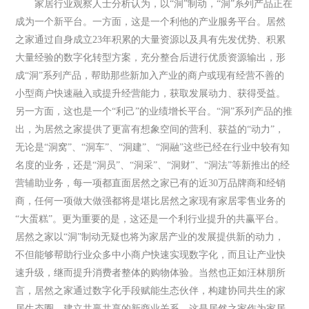
家居行业观察人士分析认为，以“洞”制动，“洞”系列产品正在
成为一个新平台。一方面，这是一个利他的产业服务平台。居然
之家通过自身成立23年积累的大量资源以及具有先发优势、积累
大量经验的数字化转型方案，充分整合后进行优质资源输出，形
成“洞”系列产品，帮助那些新加入产业的商户或现有经营不善的
小型商户快速融入或提升经营能力，获取发展动力、获得受益。
另一方面，这也是一个“利己”的业绩增长平台。“洞”系列产品的推
出，为居然之家提供了更富有想象空间的营利、获益的“动力”，
无论是“洞窝”、“洞车”、“洞建”、“洞融”这些已经在行业中较有知
名度的业务，还是“洞员”、“洞采”、“洞财”、“洞法”等新推出的经
营辅助业务，每一项都直面居然之家已有的近30万品牌商和经销
商，任何一项做大做强都将是堪比居然之家现有家居零售业务的
“大蛋糕”。更为重要的是，这还是一个利行业提升的共赢平台。
居然之家以“洞”制动无疑也将为家居产业的发展提供新的动力，
不但能够帮助行业众多中小商户快速实现数字化，而且让产业快
速升级，继而提升消费者整体的购物体验。当然也正如汪林朋所
言，居然之家通过数字化手段赋能生态伙伴，构建协同共生的家
居生态圈、建立共赢共享的新商业关系，这是居然之家作为家居