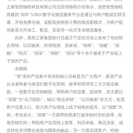
之家智慧物联科技有限公司总经理杨明介绍表示，居然智慧物联
搭建的“洞车”S2B2C数字化物流服务平台是通过与商户数据互联互
通，开创免费仓储、送配装按销售计费的物流新模式，为商户提
供家居大件加工、配送、安装等一站式专业物流服务。
此外，居然之家集团执行总裁王宁还在活动上发布了包括联
合营销、以旧换新、跨境电商、居家保、“洞商”、“洞建”、“洞
融”、“洞员”、“洞采”、“洞财”、“洞法”等十余个服务于产业链上
下游的产品。
全赋能
“洞”系列产品集中发布的核心目标是为广大商户、家居产业
从业者和参与者进行数字化营销、效率和管理等三大方面全赋
能。一是数字化营销赋能，帮助商户抓流量、提销售，其主要以
“洞窝”为“尖刀部队”，辅以“联合营销”、“以旧换新”等方式，拓宽
商户流量入口、助力商户实现线上线下销售的提升。以“洞窝”为
例，李杰表示，“洞窝”一方面帮助商家打破传统时空的束缚，拓
展营销空间；帮助商户实现线上获客、到店体验、离店决策、成
交转化等消费全链路与顾客的触达；另一方面实现客户、经销