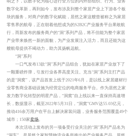
响之下，以数字化为核心进行全方位的内外部组织、行为、业务
数字化革新，再到如今，发布涉及到整个家居产业上下游各个板
块的服务，对商户的数字化赋能，居然之家这艘曾被称之为家居
零售界的航母，正在朝着他想成为的S2B2C产业服务平台果敢航
行，而新发布的服务商户的“洞”系列产品，将不但能为整个家居
产业带来焕然一新的面貌，为产业发展注入活力，而且还能为这
艘航母提供不竭动力，助力其扬帆远航。
“洞”系列
一口气发布13款“洞”系列产品组合，犹如在家居产业放下了
一颗重磅炸弹，引发行业各界高度关注。充当“洞”系列主打产品
的是“洞窝”，该产品首发上线于2021年6月，是以线上家居建材行
业零售商业基础设施为经营定位的电商服务平台。作为居然之家
发力数字化转型的明星产品，“洞窝”自上线以来一直保持高速增
长，数据显示，截至2022年5月31日，“洞窝”GMV达55.03亿元，
推动416余万用户在平台上解决家装问题，业务服务范围覆盖49个
城市；150家
卖场
。
本次活动上发布的另一项备受行业关注的“洞”系列产品名为
“洞车”，是居然之家智慧物流业务所推出的产业服务产品。居然