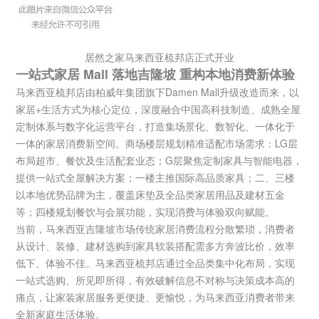
居然之家马来西亚梳邦店正式开业
一站式家居 Mall 落地吉隆坡 重构本地消费新体验
马来西亚梳邦店由柏威年集团旗下Damen Mall升级改造而来，以
家居+生活方式为核心定位，深度融合中国高科技制造、成熟全屋
定制体系与数字化运营平台，打造集场景化、数智化、一体化于
一体的家居消费新空间。商场楼层规划精准适配市场需求：LG层
布局超市、餐饮及生活配套业态；G层聚焦定制家具与智能电器，
提供一站式全屋解决方案；一楼主推国际高品质家具；二、三楼
以本地优势品牌为主，覆盖床垫及全品类家居用品及建材五金
等；四楼规划餐饮与会展功能，实现消费与体验双向赋能。
当前，马来西亚吉隆坡市场传统家居消费流程分散繁琐，消费者
从设计、装修、建材选购到家具软装搭配需多方奔波比价，效率
低下、体验不佳。马来西亚梳邦店通过全品类集中化布局，实现
一站式选购、所见即所得，有效破解信息不对称与决策成本高的
痛点，让家装家居服务更便捷、更愉悦，为马来西亚消费者带来
全新家庭生活体验。