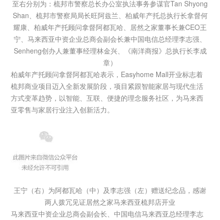
至右分别为：梳邦市警察总长办公室执法事务参谋官Tan Shyong
Shan、梳邦市警察局局长旺阿兹兰、柏威年产托总执行长拿督何
耀康、柏威年产托顾问拿督阿都瓦哈、居然之家董事长兼CEO王
宁、马来西亚中资企业总商会副会长兼中国电信总经理李志强、
Senheng创办人兼董事经理林金兴、《南洋商报》总执行长李成
章）
柏威年产托顾问拿督阿都瓦哈表示，Easyhome Mall开业标志着
梳邦商业项目迈入全新发展阶段，项目紧跟智能家居与现代生活
方式变革趋势，以智能、互联、便捷的理念服务社区，为马来西
亚零售与家居行业注入创新活力。
王宁（右）为阿都瓦哈（中）及李志强（左）赠送纪念品，感谢
两人拨冗见证居然之家马来西亚梳邦店开业
马来西亚中资企业总商会副会长、中国电信马来西亚总经理李志