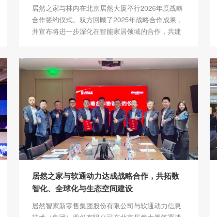
居然之家与林内在北京居然大厦举行2026年度战略
合作签约仪式。双方回顾了2025年战略合作成果，
并宣布将进一步深化在智能家居领域的合作，共建
“智慧生活”数据模型，共同提升零售服务标准。
居然之家与软通动力达成战略合作，共拓数
智化、全球化与生态空间建设
居然智家新零售集团股份有限公司与软通动力信息