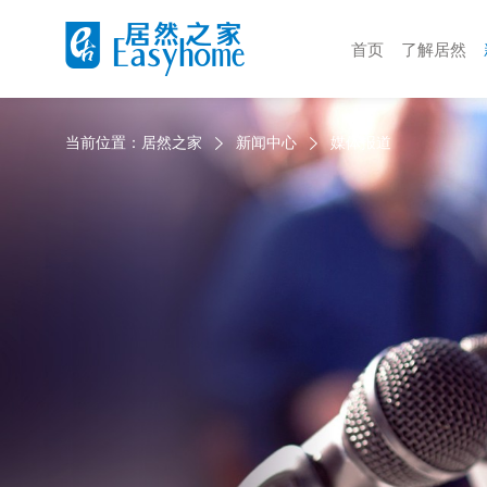
首页
了解居然
当前位置：
居然之家
新闻中心
媒体报道