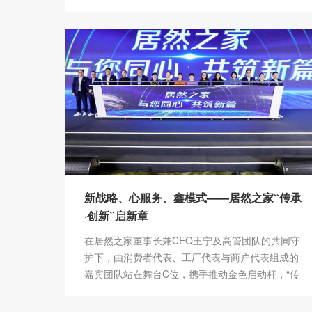
户”向“价值共创－生态共享”命运共同体转型，敲定
产品、渠道、营销全链条协同方案，共绘家居产业
高质量发展新蓝图。
新战略、心服务、鑫模式——居然之家“传承
·创新”启新章
在居然之家董事长兼CEO王宁及高管团队的共同守
护下，由消费者代表、工厂代表与商户代表组成的
嘉宾团队站在舞台C位，携手推动金色启动杆，“传
承创新·聚力腾飞”仪式在全场雷鸣般的掌声中圆满
达成。