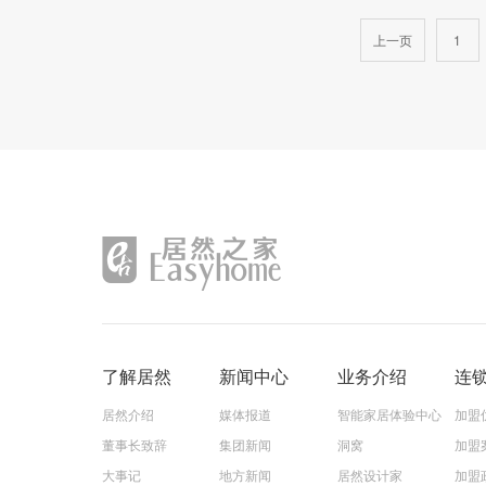
上一页
1
了解居然
新闻中心
业务介绍
连
居然介绍
媒体报道
智能家居体验中心
加盟
董事长致辞
集团新闻
洞窝
加盟
大事记
地方新闻
居然设计家
加盟