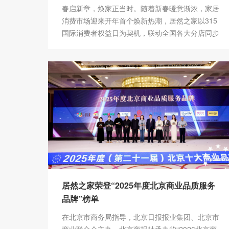
春启新章，焕家正当时。随着新春暖意渐浓，家居
消费市场迎来开年首个焕新热潮，居然之家以315
国际消费者权益日为契机，联动全国各大分店同步
启幕315大促盛典，活动自1月24日重磅开启，持续
至3月22日，为期58天的全域超值狂欢，融合硬核
让利、趣味互动与全链路服务升级，以满满诚意为
每一位消费者送上从选品、选购到售后的一站式家
居焕新福利，全方位解锁家居消费新体验。
居然之家荣登“2025年度北京商业品质服务
品牌”榜单
在北京市商务局指导，北京日报报业集团、北京市