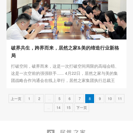
破界共生，跨界而来，居然之家&美的缔造行业新格
局
打破空间，破界而来，这是一次打破空间局限的高端会晤、
这是一次空前的强强联手...... 4月22日，居然之家与美的集
团战略合作沟通会在线上举行，居然之家集团执行总裁王
宁、居然之家集团副总裁王鹏、美的集团高级副总裁、智能
家居事业群联席总裁兼中国区域总裁殷必彤、COLMO AI科
上一页
1
2
...
5
6
7
8
9
10
11
技家电公司总裁骆泽源等双方多位领导出席本次“云上”的沟
...
14
15
下一页
通会。