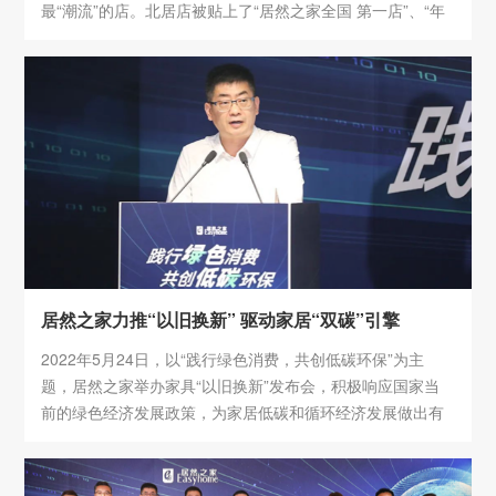
最“潮流”的店。北居店被贴上了“居然之家全国 第一店”、“年
销售超50亿”、“神店”、“网络全球家居好物”、“土豪家居消费
者首选卖场”等多个标签。
居然之家力推“以旧换新” 驱动家居“双碳”引擎
2022年5月24日，以“践行绿色消费，共创低碳环保”为主
题，居然之家举办家具“以旧换新”发布会，积极响应国家当
前的绿色经济发展政策，为家居低碳和循环经济发展做出有
益探索。