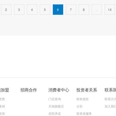
2
3
4
5
6
7
8
...
14
锁加盟
招商合作
消费者中心
投资者关系
联系
优势
门店查询
财务报告
联系方
案例
天猫旗舰店
公告
加入我
政策
居然承诺
投资者服务