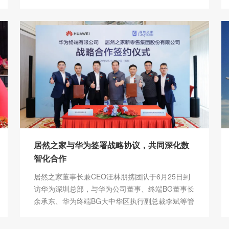
行。居然之家携居然智慧家再次参展，为广大的观
展商带来最前沿的智慧家居生活和健康生活方式体
验的同时，也借助该展会，向世界推广居然之家的
品牌和产品，为居然之家走向国际化奠定基础、拾
柴添薪。
居然之家与华为签署战略协议，共同深化数
智化合作
居然之家董事长兼CEO汪林朋携团队于6月25日到
访华为深圳总部，与华为公司董事、终端BG董事长
余承东、华为终端BG大中华区执行副总裁李斌等管
理团队展开战略合作会谈，随后，双方签署了2024
年战略合作协议。