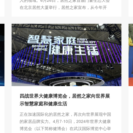
入的领域。6月26日，居然之家首届门窗生态大会
在北京居然大厦举行，居然之家宣布，从今年开
始，将投入“五大专项资源”赋能门窗品牌和经销
商，加速该领域的整合和转型。居然之家董事长兼
CEO汪林朋对与会的门窗行业企业高呼，要抓住定
制、智能和设计这三道行业亮光，与居然之家和广
大经销商抱团取暖，构建风险共担、利益共生的命
运共同体。
四战世界大健康博览会，居然之家向世界展
示智慧家庭和健康生活
正在加速国际化的居然之家，再次向世界展现中国
的家居品牌实力。4月7-10日，2024年世界大健康
博览会（以下简称健博会）在武汉国际博览中心举